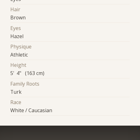
Hair
Brown
Eyes
Hazel
Physique
Athletic
Height
5' 4" (163 cm)
Family Roots
Turk
Race
White / Caucasian