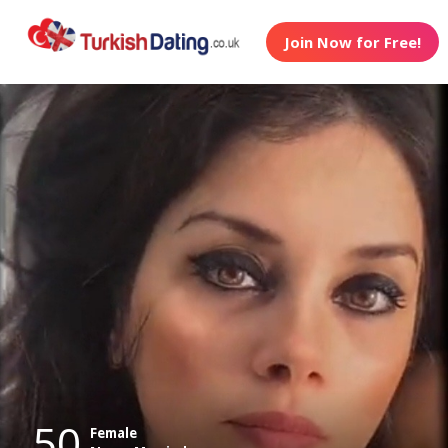
Join Now for Free!
50
Female