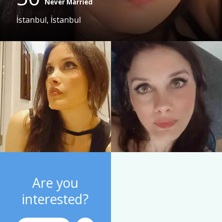
Never Married
İstanbul, İstanbul
Are you
interested?